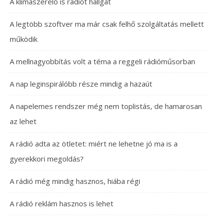
A klímaszerelő is rádiót hallgat
A legtöbb szoftver ma már csak felhő szolgáltatás mellett
működik
A mellnagyobbítás volt a téma a reggeli rádióműsorban
A nap leginspirálóbb része mindig a hazaút
A napelemes rendszer még nem toplistás, de hamarosan
az lehet
A rádió adta az ötletet: miért ne lehetne jó ma is a
gyerekkori megoldás?
A rádió még mindig hasznos, hiába régi
A rádió reklám hasznos is lehet