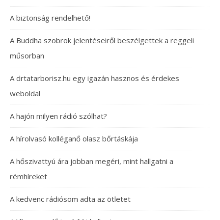
A biztonság rendelhető!
A Buddha szobrok jelentéseiről beszélgettek a reggeli
műsorban
A drtatarborisz.hu egy igazán hasznos és érdekes
weboldal
A hajón milyen rádió szólhat?
A hírolvasó kolléganő olasz bőrtáskája
A hőszivattyú ára jobban megéri, mint hallgatni a
rémhíreket
A kedvenc rádiósom adta az ötletet