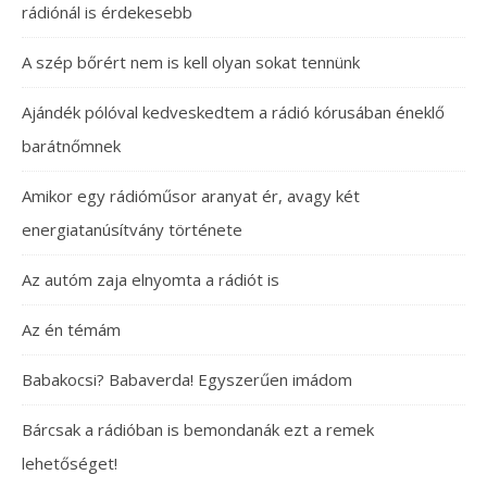
rádiónál is érdekesebb
A szép bőrért nem is kell olyan sokat tennünk
Ajándék pólóval kedveskedtem a rádió kórusában éneklő
barátnőmnek
Amikor egy rádióműsor aranyat ér, avagy két
energiatanúsítvány története
Az autóm zaja elnyomta a rádiót is
Az én témám
Babakocsi? Babaverda! Egyszerűen imádom
Bárcsak a rádióban is bemondanák ezt a remek
lehetőséget!